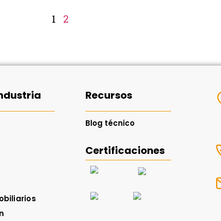
1
2
ndustria
Recursos
Blog técnico
Certificaciones
o
biliarios
n