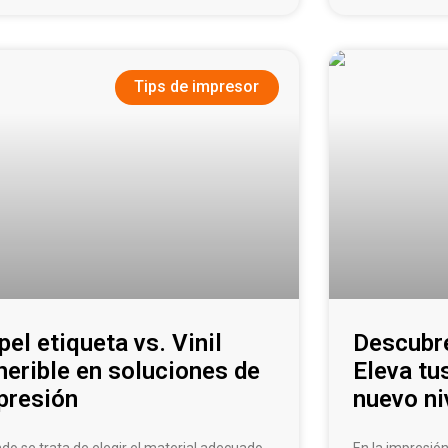
Tips de impresor
pel etiqueta vs. Vinil
Descubre
herible en soluciones de
Eleva tu
presión
nuevo ni
do se trata de elegir el material adecuado
En la impresión