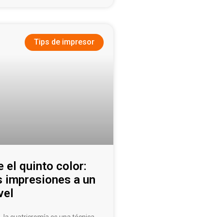
Tips de impresor
 el quinto color:
s impresiones a un
vel
, la cuatricromía es una técnica