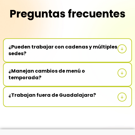
Preguntas frecuentes
¿Pueden trabajar con cadenas y múltiples
sedes?
Sí. Mantenemos consistencia visual y calidad en todas las
¿Manejan cambios de menú o
ubicaciones.
temporada?
Sí. Gestionamos actualizaciones sin afectar la operación
¿Trabajan fuera de Guadalajara?
diaria.
Sí. Atendemos empresas de hostelería y turismo en Puerto
Vallarta, Los Cabos y Cancún. Validamos logística y
tiempos según tu ubicación.