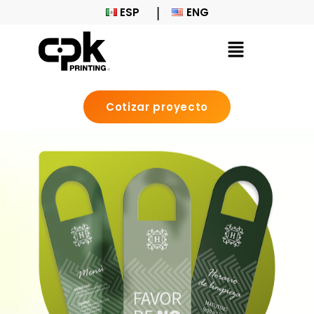
ESP
ENG
Cotizar proyecto