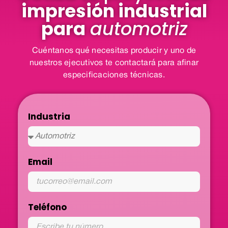
impresión industrial
para
automotriz
Cuéntanos qué necesitas producir y uno de
nuestros ejecutivos te contactará para afinar
especificaciones técnicas.
Industria
Email
Teléfono