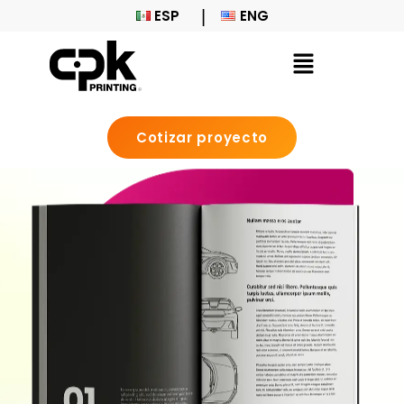
ESP
ENG
Cotizar proyecto