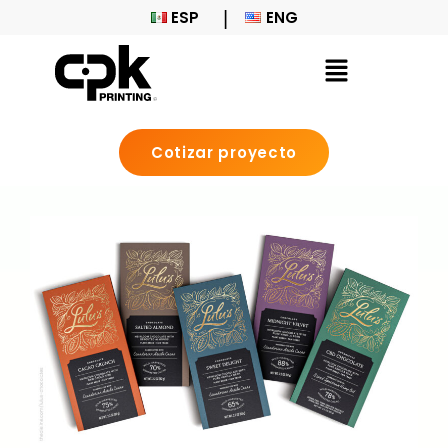
ESP
ENG
Cotizar proyecto